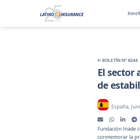
Benefi
BOLETÍN Nº 6244
El sector
de estabi
España, Juni
Fundación Inade c
conmemorar la pro