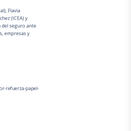
l), Flavia
hez (ICEA) y
a del seguro ante
as, empresas y
or-refuerza-papel-