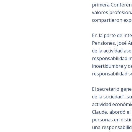
primera Conferenc
valores profesion
compartieron exper
En la parte de int
Pensiones, José An
de la actividad as
responsabilidad m
incertidumbre y de
responsabilidad so
El secretario gene
de la sociedad", s
actividad económic
Claude, abordó el 
personas en disti
una responsabilida