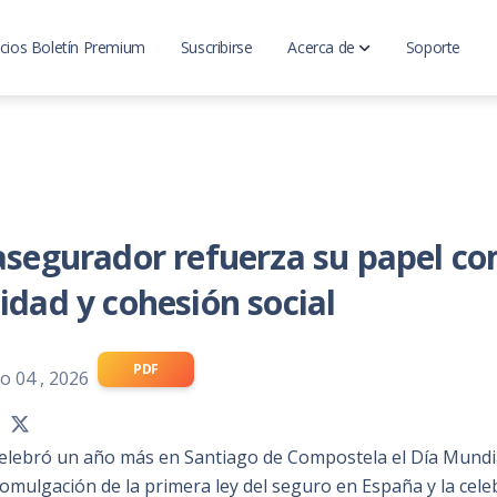
cios Boletín Premium
Suscribirse
Acerca de
Soporte
LatinoInsurance
Analisis del mercado
 asegurador refuerza su papel co
lidad y cohesión social
PDF
o 04 , 2026
elebró un año más en Santiago de Compostela el Día Mundi
mulgación de la primera ley del seguro en España y la celeb