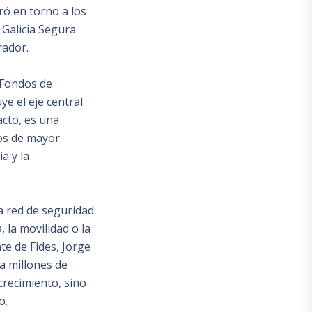
ró en torno a los
 Galicia Segura
rador.
y Fondos de
e el eje central
acto, es una
os de mayor
a y la
la red de seguridad
 la movilidad o la
te de Fides, Jorge
a millones de
crecimiento, sino
o.