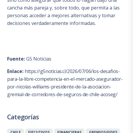
sino cómo asegurar que todos lo hagan bajo una
cancha más pareja y, sobre todo, que permita a las
personas acceder a mejores alternativas y tomar
decisiones verdaderamente informadas.
Fuente:
G5 Noticias
Enlace:
https://g5noticias.cl/2026/07/06/los-desafios-
para-la-libre-competencia-en-el-mercado-asegurador-
por-nicolas-williams-presidente-de-la-asociacion-
gremial-de-corredores-de-seguros-de-chile-acoseg/
Categorías
CHILE
EJECUTIVOS
FINANCIERAS
GREMIOS/FIDES