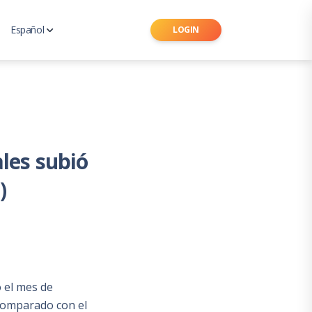
Español
LOGIN
Ingles
 de Seguros Latinoamericano
Portugués
les subió
)
 el mes de
comparado con el