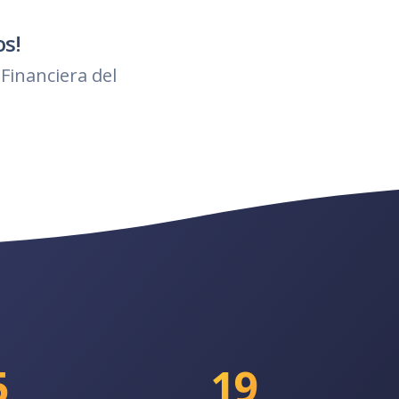
os!
Financiera del
5
19