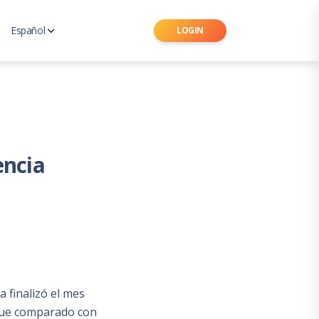
Español
LOGIN
Ingles
 de Seguros Latinoamericano
Portugués
encia
 finalizó el mes
 que comparado con