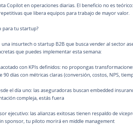
 Copilot en operaciones diarias. El beneficio no es teórico
epetitivas que libera equipos para trabajo de mayor valor.
o para tu startup?
e una insurtech o startup B2B que busca vender al sector as
ncretas que puedes implementar esta semana:
 acotado con KPIs definidos: no propongas transformacione
e 90 días con métricas claras (conversión, costos, NPS, tie
esde el día uno: las aseguradoras buscan embedded insurance
tación compleja, estás fuera
sor ejecutivo: las alianzas exitosas tienen respaldo de vicepr
in sponsor, tu piloto morirá en middle management