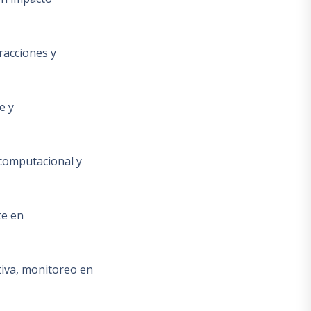
racciones y
e y
 computacional y
te en
tiva, monitoreo en