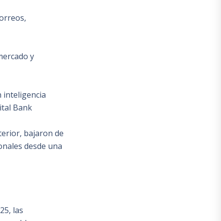
correos,
 mercado y
 inteligencia
ital Bank
terior, bajaron de
ionales desde una
25, las