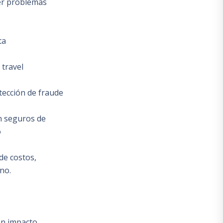
er problemas
ta
 travel
tección de fraude
n seguros de
o
de costos,
no.
on impacto