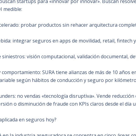
uscan startups para «innovar por innovar». Buscan resolv
I medible:
elerado: probar productos sin rehacer arquitectura comple
ida: integrar seguros en apps de movilidad, retail, fintech y
 siniestros: visión computacional, validación documental, de
 comportamiento: SURA tiene alianzas de más de 10 años e
ariable según hábitos de conducción y seguro por kilómetr
unders: no vendas «tecnología disruptiva». Vende reducción 
sión o disminución de fraude con KPIs claros desde el día u
 aplicada en seguros hoy?
IA en la industria aseguradora se concentra en cinco áreas c