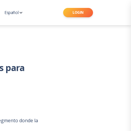
Español
LOGIN
Ingles
 de Seguros Latinoamericano
Portugués
s para
segmento donde la