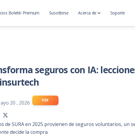
cios Boletín Premium
Suscribirse
Acerca de
Soporte
LatinoInsurance
Analisis del mercado
sforma seguros con IA: leccione
insurtech
PDF
ayo 20 , 2026
os de SURA en 2025 provienen de seguros voluntarios, un 
iente decide la compra.