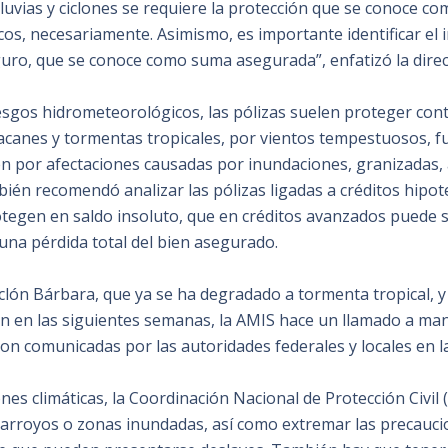
lluvias y ciclones se requiere la protección que se conoce c
os, necesariamente. Asimismo, es importante identificar el 
guro, que se conoce como suma asegurada”, enfatizó la direc
iesgos hidrometeorológicos, las pólizas suelen proteger con
canes y tormentas tropicales, por vientos tempestuosos, fue
n por afectaciones causadas por inundaciones, granizadas, 
ién recomendó analizar las pólizas ligadas a créditos hipot
tegen en saldo insoluto, que en créditos avanzados puede se
una pérdida total del bien asegurado.
ciclón Bárbara, que ya se ha degradado a tormenta tropical,
 en las siguientes semanas, la AMIS hace un llamado a ma
on comunicadas por las autoridades federales y locales en l
nes climáticas, la Coordinación Nacional de Protección Civil 
s, arroyos o zonas inundadas, así como extremar las precauc