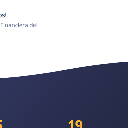
os!
Financiera del
5
19