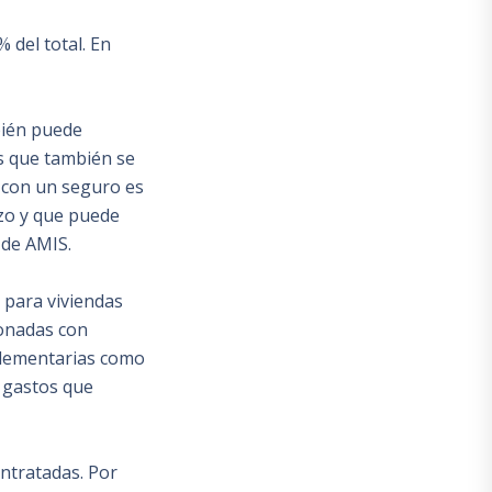
 del total. En
mbién puede
as que también se
r con un seguro es
zo y que puede
 de AMIS.
 para viviendas
ionadas con
plementarias como
s gastos que
ntratadas. Por