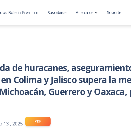
cios Boletín Premium
Suscribirse
Acerca de
Soporte
LatinoInsurance
Analisis del mercado
ada de huracanes, aseguramient
 en Colima y Jalisco supera la m
 Michoacán, Guerrero y Oaxaca, 
PDF
o 13 , 2025