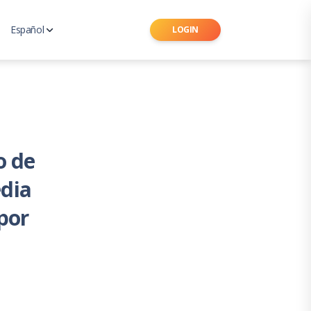
Español
LOGIN
Ingles
 de Seguros Latinoamericano
Portugués
o de
edia
por