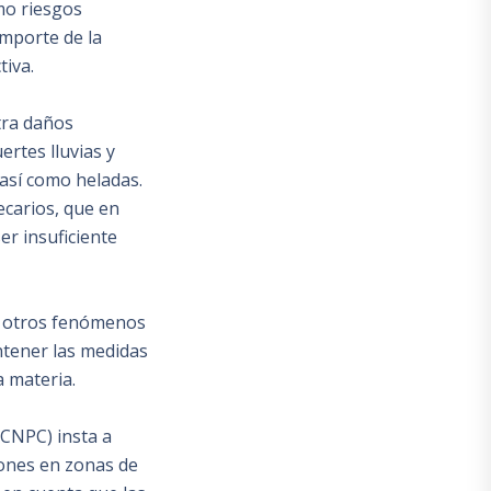
omo riesgos
importe de la
tiva.
tra daños
rtes lluvias y
así como heladas.
ecarios, que en
r insuficiente
 y otros fenómenos
ntener las medidas
a materia.
(CNPC) insta a
iones en zonas de