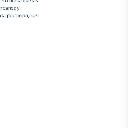
 en cuenta que las
urbanos y
 la población, sus