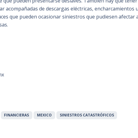
 de que pueden presentarse deslaves. También hay que tener
tar acompañadas de descargas eléctricas, encharcamientos 
uces que pueden ocasionar siniestros que pudiesen afectar a
sas.
mx
FINANCIERAS
MEXICO
SINIESTROS CATASTRÓFICOS