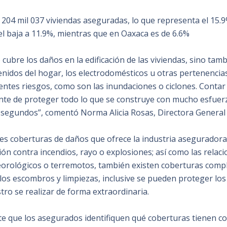
04 mil 037 viviendas aseguradas, lo que representa el 15.9%
el baja a 11.9%, mientras que en Oaxaca es de 6.6%
 cubre los daños en la edificación de las viviendas, sino ta
enidos del hogar, los electrodomésticos u otras pertenenci
rentes riesgos, como son las inundaciones o ciclones. Conta
nte de proteger todo lo que se construye con mucho esfuer
 segundos”, comentó Norma Alicia Rosas, Directora General
ales coberturas de daños que ofrece la industria aseguradora
ión contra incendios, rayo o explosiones; así como las relac
eorológicos o terremotos, también existen coberturas com
 los escombros y limpiezas, inclusive se pueden proteger lo
stro se realizar de forma extraordinaria.
e que los asegurados identifiquen qué coberturas tienen co